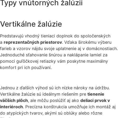
Typy vnútorných žalúzii
Vertikálne žalúzie
Predstavujú vhodný tieniaci doplnok do spoločenských
a
reprezentačných priestorov
. Vďaka širokému výberu
farieb a vzorov nájdu svoje uplatnenie aj v domácnostiach.
Jednoduché sťahovanie šnúrou a naklápanie lamiel za
pomoci guľôčkovej retiazky vám poskytne maximálny
komfort pri ich používaní.
Jednou z ďalších výhod sú ich nízke nároky na údržbu.
Vertikálne žalúzie sú ideálnym riešením pre
tienenie
väčších plôch
, ale môžu poslúžiť aj ako
deliaci prvok v
interiéroch
. Precízna konštrukcia umožňuje ich montáž aj
do atypických tvarov, akými sú oblúky alebo rôzne