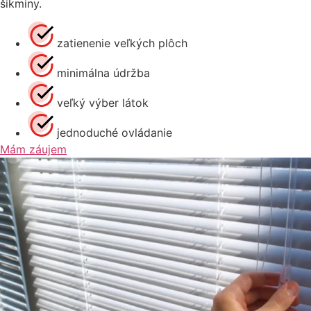
šikminy.
zatienenie veľkých plôch
minimálna údržba
veľký výber látok
jednoduché ovládanie
Mám záujem